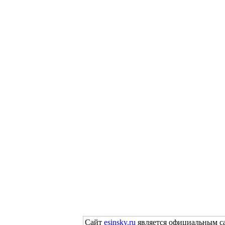
Сайт
esinsky.ru
является официальным са