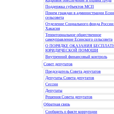
Кадровое обеспечение и охрана труда
Поддержка субъектов МСП
Прием граждан в администрации Есин
сельсовета
Отделение Социального фонда России
Хакасия
Территориальное общественное
самоуправление Есинского сельсовета
О ПОРЯДКЕ ОКАЗАНИЯ БЕСПЛАТ
ЮРИДИЧЕСКОЙ ПОМОЩИ
Внутренний финансовый контроль
Совет депутатов
Председатель Совета депутатов
Депутаты Совета депутатов
Сессии
Депутаты
Решения Совета депутатов
Обратная связь
Сообщить о факте коррупции