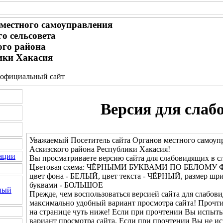
местного самоуправления
о сельсовета
ого района
ики Хакасия
 - официальный сайт
Версия для слаб
Уважаемый Посетитель сайта Органов местного самоупр
Аскизского района Республики Хакасия!
ации
Вы просматриваете версию сайта для слабовидящих в с
Цветовая схема: ЧЁРНЫМИ БУКВАМИ ПО БЕЛОМУ 
цвет фона - БЕЛЫЙ, цвет текста - ЧЁРНЫЙ, размер ш
буквами - БОЛЬШОЕ
ный
Прежде, чем воспользоваться версией сайта для слабови
максимально удобный вариант просмотра сайта! Прочт
на странице чуть ниже! Если при прочтении Вы испыты
вариант просмотра сайта. Если при прочтении Вы не и