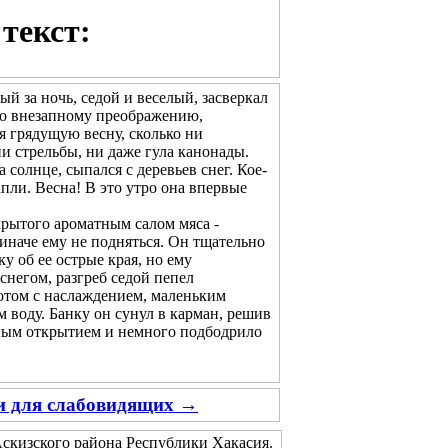
текст:
ый за ночь, седой и веселый, засверкал
его внезапному преображению,
ая грядущую весну, сколько ни
и стрельбы, ни даже гула канонады.
олнце, сыпался с деревьев снег. Кое-
апли. Весна! В это утро она впервые
рытого ароматным салом мяса -
 иначе ему не подняться. Он тщательно
у об ее острые края, но ему
снегом, разгреб седой пепел
потом с наслаждением, маленьким
 воду. Банку он сунул в карман, решив
тным открытием и немного подбодрило
ии для слабовидящих →
скизского района Республики Хакасия.