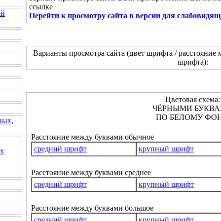
ссылке
ей
Перейти к просмотру сайта в версии для слабовидя
Варианты просмотра сайта (цвет шрифта / расстояние 
шрифта):
Цветовая схема:
ЧЁРНЫМИ БУКВ
ПО БЕЛОМУ ФОН
ных,
Расстояние между буквами обычное
средний шрифт
крупный шрифт
их
Расстояние между буквами среднее
средний шрифт
крупный шрифт
Расстояние между буквами большое
средний шрифт
крупный шрифт