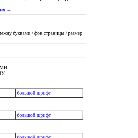
щих →
.
между буквами / фон страницы / размер
АМИ
У:
большой шрифт
большой шрифт
большой шрифт