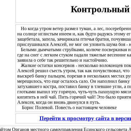
Контрольный 
Но когда утром ветер размел туман, а лес, посеребренн
на солнце иглистым инеем и, как будто радуясь этому 
защебетала, запела, зачирикала птичья братия, почуявш
прислушивался Алексей, не мог он уловить шума боя - н
Белыми дымчатыми струйками, колюче посверкивая на с
где на снег с легким стуком падали тяжелые весенние к
заявила о себе так решительно и настойчиво.
Жалкие остатки консервов - несколько волоконцев пок
Алексей решил съесть утром, так как почувствовал, что
выскреб банку пальцем, порезав в нескольких местах рук
мерещилось, что еще осталось сало. Он наполнил банку 
затухавшего костра, поставил банку в тлевшие угли, а 
глотками выпил эту горячую, чуть-чуть пахнущую мясом
кипятить в ней чай. Пить горячий чай! Это было прия
Алексея, когда он вновь двинулся в путь.
Борис Полевой. Повесть о настоящем человеке
Перейти к просмотру сайта в верс
йтом Органов местного самоуправления Есинского сельсовета А