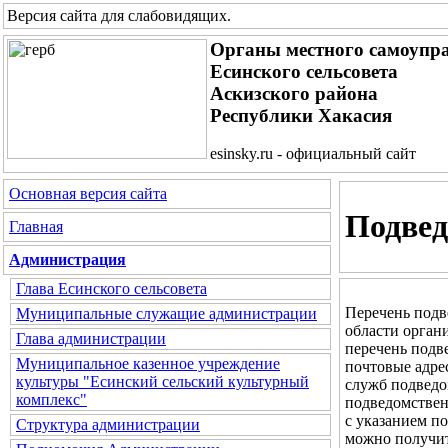
Версия сайта для слабовидящих
.
Органы местного самоупр
Есинского сельсовета
Аскизского района
Республики Хакасия
esinsky.ru - официальный сайт
Основная версия сайта
Подвед
Главная
Администрация
Глава Есинского сельсовета
Перечень подв
Муниципальные служащие администрации
области орган
Глава администрации
перечень подв
Муниципальное казенное учреждение
почтовые адре
культуры "Есинский сельский культурный
служб подведо
комплекс"
подведомствен
с указанием п
Структура администрации
можно получит