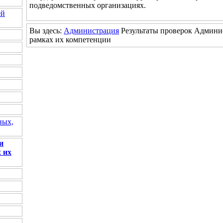
подведомственных организациях.
ей
Вы здесь:
Администрация
Результаты проверок Админи
рамках их компетенции
ных,
и
 их