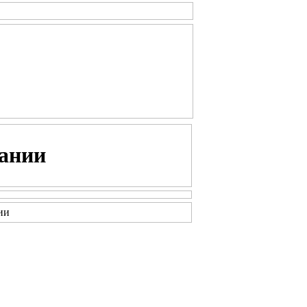
ании
ии