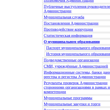
Полномочия Администрации
Публичные выступления руководител
Администрации
Муниципальная служба
Постановления Администрации
Противодействие коррупции
Статистическая информация
О муниципальном образовании
Паспорт муниципального образован
История муниципального образован
Подведомственные организации
СМИ, учреждённые Администрацией
Информационные системы, банки дан
реестры и регистры Администрации
Результаты проверок Администрации
сторонними организациями в рамках 
компетенции
Муниципальные программы
Муниципальные закупки и торги