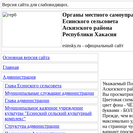
Версия сайта для слабовидящих
.
Органы местного самоупр
Есинского сельсовета
Аскизского района
Республики Хакасия
esinsky.ru - официальный сайт
Основная версия сайта
Главная
Администрация
Уважаемый Пос
Глава Есинского сельсовета
Аскизского ра
Муниципальные служащие администрации
Вы просматрив
Цветовая сх
Глава администрации
цвет фона - Ч
Муниципальное казенное учреждение
буквами - Б
культуры "Есинский сельский культурный
Прежде, чем во
комплекс"
максимально у
Структура администрации
на странице ч
вариант просм