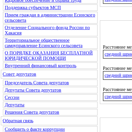
Кадровое обеспечение и охрана труда
Поддержка субъектов МСП
Прием граждан в администрации Есинского
сельсовета
Отделение Социального фонда России по
Хакасия
Территориальное общественное
самоуправление Есинского сельсовета
Расстояние м
О ПОРЯДКЕ ОКАЗАНИЯ БЕСПЛАТНОЙ
средний шри
ЮРИДИЧЕСКОЙ ПОМОЩИ
Внутренний финансовый контроль
Расстояние ме
Совет депутатов
средний шри
Председатель Совета депутатов
Расстояние м
Депутаты Совета депутатов
средний шри
Сессии
Депутаты
Решения Совета депутатов
Обратная связь
Сообщить о факте коррупции