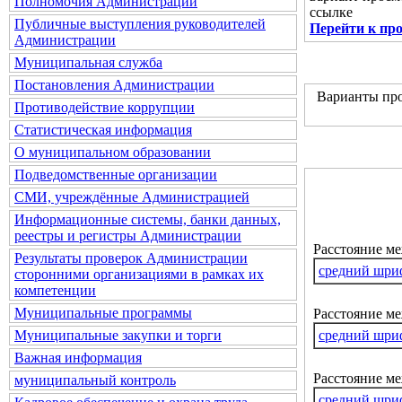
Полномочия Администрации
ссылке
Публичные выступления руководителей
Перейти к пр
Администрации
Муниципальная служба
Постановления Администрации
Варианты про
Противодействие коррупции
Статистическая информация
О муниципальном образовании
Подведомственные организации
СМИ, учреждённые Администрацией
Информационные системы, банки данных,
реестры и регистры Администрации
Расстояние м
Результаты проверок Администрации
средний шри
сторонними организациями в рамках их
компетенции
Муниципальные программы
Расстояние ме
средний шри
Муниципальные закупки и торги
Важная информация
Расстояние м
муниципальный контроль
средний шри