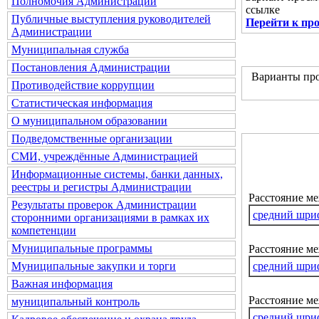
Полномочия Администрации
ссылке
Публичные выступления руководителей
Перейти к пр
Администрации
Муниципальная служба
Постановления Администрации
Варианты про
Противодействие коррупции
Статистическая информация
О муниципальном образовании
Подведомственные организации
СМИ, учреждённые Администрацией
Информационные системы, банки данных,
реестры и регистры Администрации
Расстояние м
Результаты проверок Администрации
средний шри
сторонними организациями в рамках их
компетенции
Муниципальные программы
Расстояние ме
средний шри
Муниципальные закупки и торги
Важная информация
Расстояние м
муниципальный контроль
средний шри