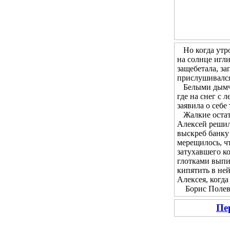
Но когда утром
на солнце игл
защебетала, за
прислушивался 
Белыми дымчат
где на снег с 
заявила о себе
Жалкие остатк
Алексей решил 
выскреб банку 
мерещилось, чт
затухавшего ко
глотками выпи
кипятить в не
Алексея, когда
Борис Полевой
Пе