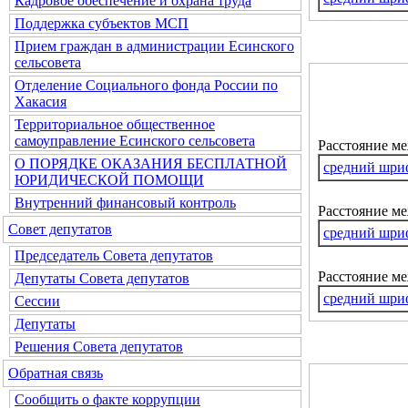
Кадровое обеспечение и охрана труда
Поддержка субъектов МСП
Прием граждан в администрации Есинского
сельсовета
Отделение Социального фонда России по
Хакасия
Территориальное общественное
самоуправление Есинского сельсовета
Расстояние м
О ПОРЯДКЕ ОКАЗАНИЯ БЕСПЛАТНОЙ
средний шри
ЮРИДИЧЕСКОЙ ПОМОЩИ
Внутренний финансовый контроль
Расстояние ме
Совет депутатов
средний шри
Председатель Совета депутатов
Расстояние м
Депутаты Совета депутатов
средний шри
Сессии
Депутаты
Решения Совета депутатов
Обратная связь
Сообщить о факте коррупции