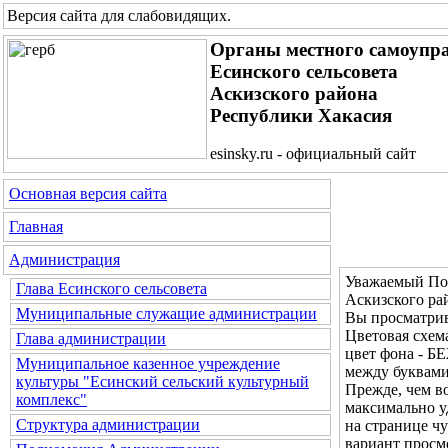
Версия сайта для слабовидящих
.
Органы местного самоупр
Есинского сельсовета
Аскизского района
Республики Хакасия
esinsky.ru - официальный сайт
Основная версия сайта
Главная
Администрация
Уважаемый Пос
Глава Есинского сельсовета
Аскизского ра
Муниципальные служащие администрации
Вы просматрив
Цветовая с
Глава администрации
цвет фона - 
Муниципальное казенное учреждение
между буквам
культуры "Есинский сельский культурный
Прежде, чем во
комплекс"
максимально у
Структура администрации
на странице ч
вариант просм