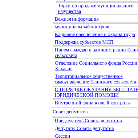
Торги по продаже муниципального
имущества
Важная информация
муниципальный контроль
Кадровое обеспечение и охрана труда
Поддержка субъектов МСП
Прием граждан в администрации Есин
сельсовета
Отделение Социального фонда России
Хакасия
Территориальное общественное
самоуправление Есинского сельсовета
О ПОРЯДКЕ ОКАЗАНИЯ БЕСПЛАТ
ЮРИДИЧЕСКОЙ ПОМОЩИ
Внутренний финансовый контроль
Совет депутатов
Председатель Совета депутатов
Депутаты Совета депутатов
Сессии