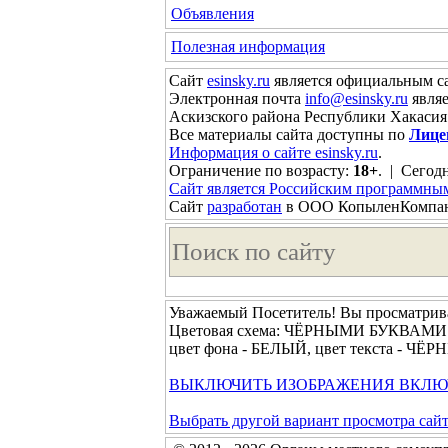
Объявления
Полезная информация
Сайт
esinsky.ru
является официальным са
Электронная почта
info@esinsky.ru
являе
Аскизского района Республики Хакасия
Все материалы сайта доступны по
Лице
Информация о сайте esinsky.ru
.
Ограничение по возрасту:
18+
. | Сегодн
Сайт является Российским программны
Сайт
разработан
в ООО КопыленКомпа
Уважаемый Посетитель! Вы просматрива
Цветовая схема: ЧЁРНЫМИ БУКВАМ
цвет фона - БЕЛЫЙ, цвет текста - ЧЁ
ВЫКЛЮЧИТЬ ИЗОБРАЖЕНИЯ
ВКЛЮ
Выбрать другой вариант просмотра сай