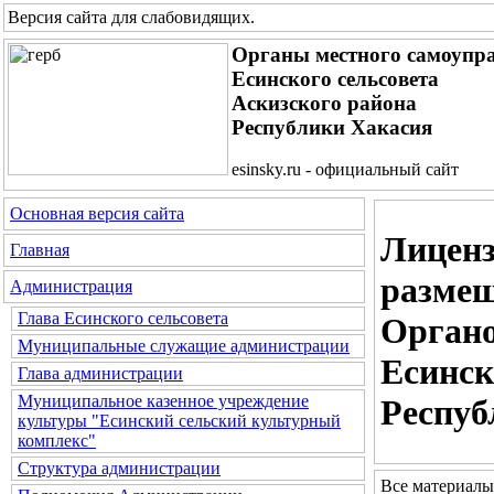
Версия сайта для слабовидящих
.
Органы местного самоупр
Есинского сельсовета
Аскизского района
Республики Хакасия
esinsky.ru - официальный сайт
Основная версия сайта
Лиценз
Главная
размещ
Администрация
Глава Есинского сельсовета
Органо
Муниципальные служащие администрации
Есинск
Глава администрации
Муниципальное казенное учреждение
Респуб
культуры "Есинский сельский культурный
комплекс"
Структура администрации
Все материалы 