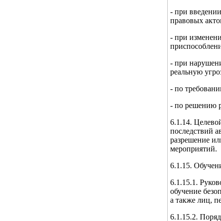
- при введени
правовых акто
- при изменен
приспособлени
- при нарушен
реальную угроз
- по требован
- по решению 
6.1.14. Целев
последствий а
разрешение ил
мероприятий.
6.1.15. Обуче
6.1.15.1. Руко
обучение безо
а также лиц, п
6.1.15.2. Поря