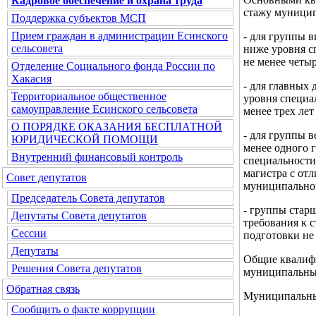
Кадровое обеспечение и охрана труда
стажу муницип
Поддержка субъектов МСП
Прием граждан в администрации Есинского
- для группы 
сельсовета
ниже уровня с
не менее четы
Отделение Социального фонда России по
Хакасия
- для главных
Территориальное общественное
уровня специа
самоуправление Есинского сельсовета
менее трех ле
О ПОРЯДКЕ ОКАЗАНИЯ БЕСПЛАТНОЙ
- для группы 
ЮРИДИЧЕСКОЙ ПОМОЩИ
менее одного 
Внутренний финансовый контроль
специальности
магистра с отл
Совет депутатов
муниципальной
Председатель Совета депутатов
- группы стар
Депутаты Совета депутатов
требования к 
Сессии
подготовки не
Депутаты
Общие квалиф
Решения Совета депутатов
муниципальны
Обратная связь
Муниципальны
Сообщить о факте коррупции