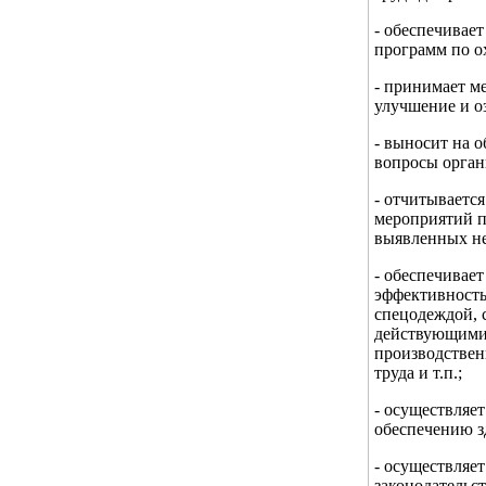
- обеспечивае
программ по о
- принимает м
улучшение и о
- выносит на 
вопросы орган
- отчитываетс
мероприятий п
выявленных не
- обеспечивае
эффективность
спецодеждой, 
действующими 
производствен
труда и т.п.;
- осуществляе
обеспечению з
- осуществляе
законодательст