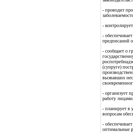
- проводит пр
заболеваемост
- контролируе
- обеспечивае
предписаний о
- сообщает о 
государственн
роспотребнадзо
(супруге) пос
производствен
вызвавших нес
своевременног
- организует 
работу лицами
- планирует в
вопросам обес
- обеспечивае
оптимальные р