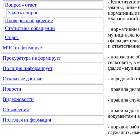
- Конституцию
Вопрос - ответ
законы, иные 
Задать вопрос
нормативные п
«Барановский 
Проверить обращение
Статистика обращений
- нормативные
муниципальног
Опрос
сферы деятель
и ответственно
МЧС информирует
- положение о
Прокуратура информирует
сельсовет», в
(далее - муниц
Полиция информирует
- передовой о
Открытые данные
Новости
- правила дело
Видеоновости
- правила служ
Объявления
- правила док
документами в
Полезная информация
- порядок раб
служащих, име