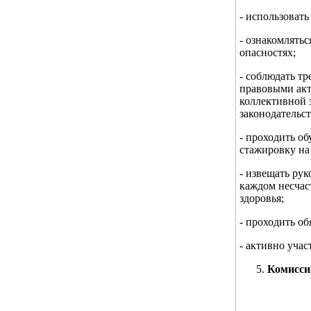
- использоват
- ознакомлять
опасностях;
- соблюдать т
правовыми акт
коллективной 
законодательс
- проходить о
стажировку на
- извещать ру
каждом несчас
здоровья;
- проходить о
- активно уча
Комиссия