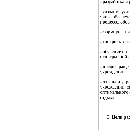
- разработка 
- создание усл
числе обеспеч
процессе, обор
- формировани
- контроль за
- обучение и п
непрерывной с
- предотвраще
учреждении;
- охрана и ук
учреждении, о
оптимального 
отдыха.
Цели ра