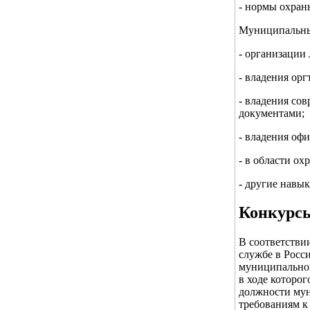
- нормы охран
Муниципальны
- организации
- владения ор
- владения со
документами;
- владения оф
- в области о
- другие навы
Конкурсы
В соответстви
службе в Росс
муниципальном
в ходе которо
должности му
требованиям к