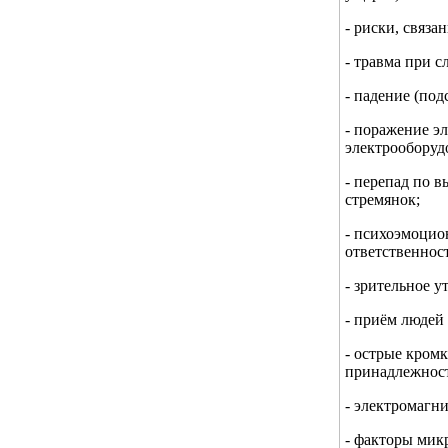
- риски, связ
- травма при 
- падение (по
- поражение э
электрооборуд
- перепад по 
стремянок;
- психоэмоцио
ответственност
- зрительное 
- приём людей 
- острые кром
принадлежност
- электромагн
- факторы микр