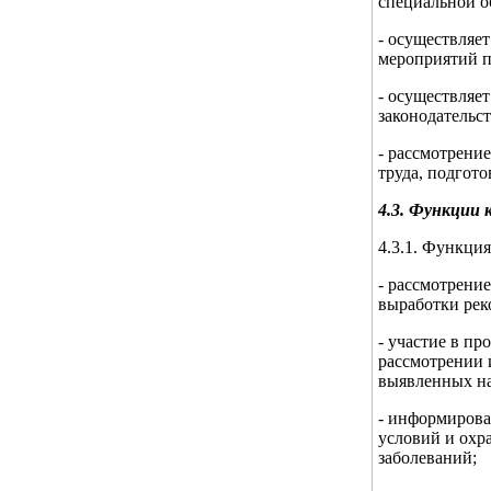
специальной о
- осуществляе
мероприятий п
- осуществляе
законодательс
- рассмотрени
труда, подгот
4.3. Функции 
4.3.1. Функци
- рассмотрени
выработки рек
- участие в п
рассмотрении 
выявленных н
- информирова
условий и охр
заболеваний;