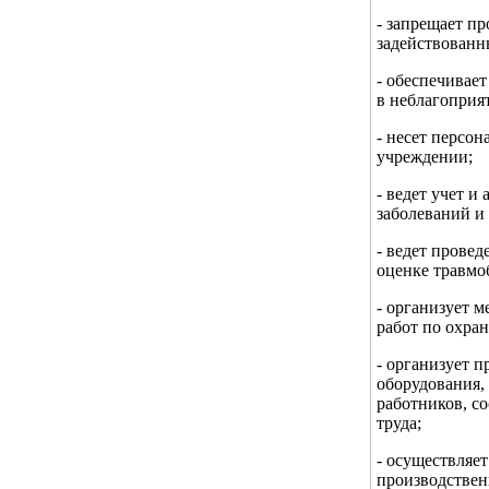
- запрещает п
задействованн
- обеспечивае
в неблагоприя
- несет персон
учреждении;
- ведет учет 
заболеваний и
- ведет прове
оценке травмо
- организует 
работ по охран
- организует 
оборудования,
работников, с
труда;
- осуществляе
производствен