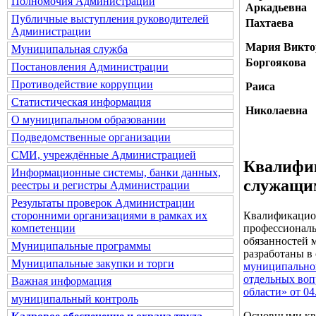
Полномочия Администрации
Аркадьевна
Публичные выступления руководителей
Пахтаева
Администрации
Мария Викто
Муниципальная служба
Боргоякова
Постановления Администрации
Противодействие коррупции
Раиса
Статистическая информация
Николаевна
О муниципальном образовании
Подведомственные организации
СМИ, учреждённые Администрацией
Квалифи
Информационные системы, банки данных,
служащи
реестры и регистры Администрации
Результаты проверок Администрации
Квалификацион
сторонними организациями в рамках их
профессиональ
компетенции
обязанностей
Муниципальные программы
разработаны в
Муниципальные закупки и торги
муниципально
отдельных воп
Важная информация
области» от 0
муниципальный контроль
Основными кв