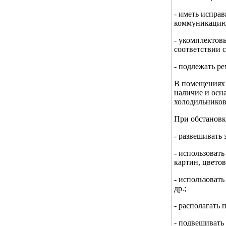
- иметь испра
коммуникацию,
- укомплектов
соответствии 
- подлежать р
В помещениях 
наличие и осн
холодильников
При обстановк
- развешивать
- использоват
картин, цвето
- использовать
др.;
- располагать 
- подвешивать