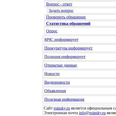
Вопрос - ответ
Задать вопрос
Проверить обращение
Статистика обращений
Опрос
МЧС информирует
Прокуратура информирует
Полиция информирует
Открытые данные
Новости
Видеоновости
Объявления
Полезная информация
Сайт
esinsky.ru
является официальным са
Электронная почта
info@esinsky.ru
являе