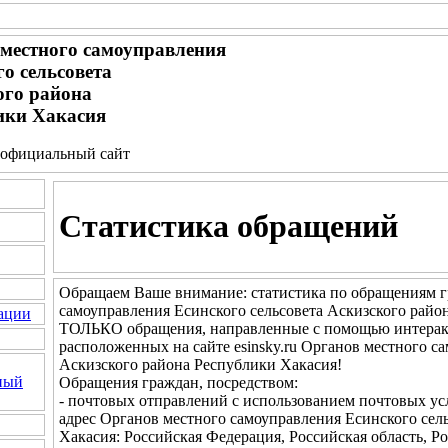
местного самоуправления
о сельсовета
ого района
ики Хакасия
 - официальный сайт
Статистика обращений
Обращаем Ваше внимание: статистика по обращениям г
самоуправления Есинского сельсовета Аскизского райо
ации
ТОЛЬКО обращения, направленные с помощью интеракт
расположенных на сайте esinsky.ru Органов местного с
Аскизского района Республики Хакасия!
ный
Обращения граждан, посредством:
- почтовых отправлений с использованием почтовых у
адрес Органов местного самоуправления Есинского сел
Хакасия: Российская Федерация, Российская область, Ро