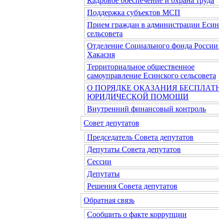
Кадровое обеспечение и охрана труда
Поддержка субъектов МСП
Прием граждан в администрации Есин
сельсовета
Отделение Социального фонда России
Хакасия
Территориальное общественное
самоуправление Есинского сельсовета
О ПОРЯДКЕ ОКАЗАНИЯ БЕСПЛАТ
ЮРИДИЧЕСКОЙ ПОМОЩИ
Внутренний финансовый контроль
Совет депутатов
Председатель Совета депутатов
Депутаты Совета депутатов
Сессии
Депутаты
Решения Совета депутатов
Обратная связь
Сообщить о факте коррупции