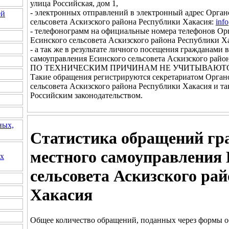
улица Российская, дом 1,
- электронных отправлений в электронный адрес Орган
ей
сельсовета Аскизского района Республики Хакасия:
inf
- телефонограмм на официальные номера телефонов Ор
Есинского сельсовета Аскизского района Республики Х
- а так же в результате личного посещения гражданами
самоуправления Есинского сельсовета Аскизского райо
ПО ТЕХНИЧЕСКИМ ПРИЧИНАМ НЕ УЧИТЫВАЮТС
Такие обращения регистрируются секретариатом Орган
сельсовета Аскизского района Республики Хакасия и та
Российским законодательством.
ных,
Статистика обращений гр
местного самоуправления 
их
сельсовета Аскизского ра
Хакасия
Общее количество обращений, поданных через формы об