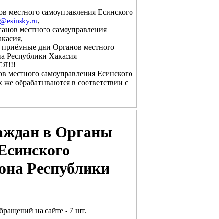
ов местного самоуправления Есинского
o@esinsky.ru
,
ганов местного самоуправления
акасия,
 в приёмные дни Органов местного
на Республики Хакасия
Я!!!
ов местного самоуправления Есинского
к же обрабатываются в соответствии с
аждан в Органы
Есинского
йона Республики
ращений на сайте - 7 шт.