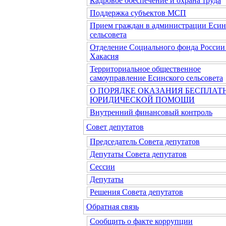
Кадровое обеспечение и охрана труда
Поддержка субъектов МСП
Прием граждан в администрации Есин
сельсовета
Отделение Социального фонда России
Хакасия
Территориальное общественное
самоуправление Есинского сельсовета
О ПОРЯДКЕ ОКАЗАНИЯ БЕСПЛАТ
ЮРИДИЧЕСКОЙ ПОМОЩИ
Внутренний финансовый контроль
Совет депутатов
Председатель Совета депутатов
Депутаты Совета депутатов
Сессии
Депутаты
Решения Совета депутатов
Обратная связь
Сообщить о факте коррупции