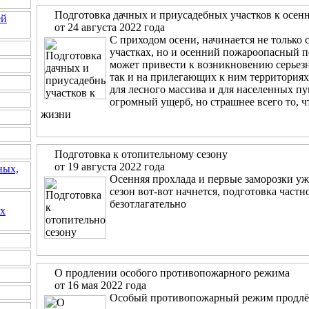
Подготовка дачных и приусадебных участков к осе
ей
от 24 августа 2022 года
C приходом осени, начинается не только
участках, но и осенний пожароопасный пе
может привести к возникновению серьезн
так и на прилегающих к ним территориях
для лесного массива и для населенных п
огромный ущерб, но страшнее всего то, ч
жизни
Подготовка к отопительному сезону
от 19 августа 2022 года
ных,
Осенняя прохлада и первые заморозки уж
сезон вот-вот начнется, подготовка част
безотлагательно
их
О продлении особого противопожарного режима
от 16 мая 2022 года
Особый противопожарный режим продлён 