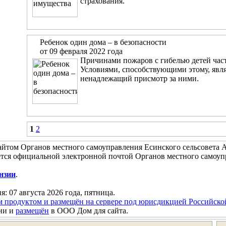
страхования.
Ребенок один дома – в безопасности
от 09 февраля 2022 года
Причинами пожаров с гибелью детей часто
Условиями, способствующими этому, явля
ненадлежащий присмотр за ними.
1
2
йтом Органов местного самоуправления Есинского сельсовета А
тся официальной электронной почтой Органов местного самоуп
нзии
.
я: 07 августа 2026 года, пятница.
м продуктом и размещён на сервере под юрисдикцией Российск
ни и
размещён
в ООО Дом для сайта.