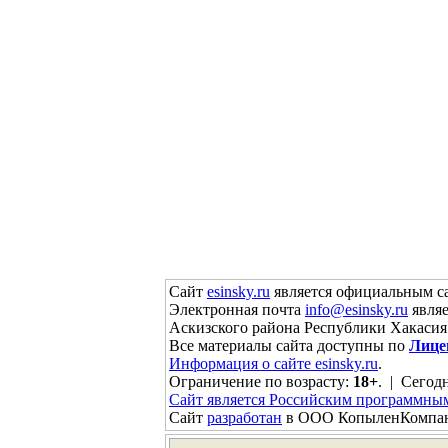
Сайт
esinsky.ru
является официальным са
Электронная почта
info@esinsky.ru
являе
Аскизского района Республики Хакасия
Все материалы сайта доступны по
Лице
Информация о сайте esinsky.ru
.
Ограничение по возрасту:
18+
. | Сегодн
Сайт является Российским программны
Сайт
разработан
в ООО КопыленКомпа